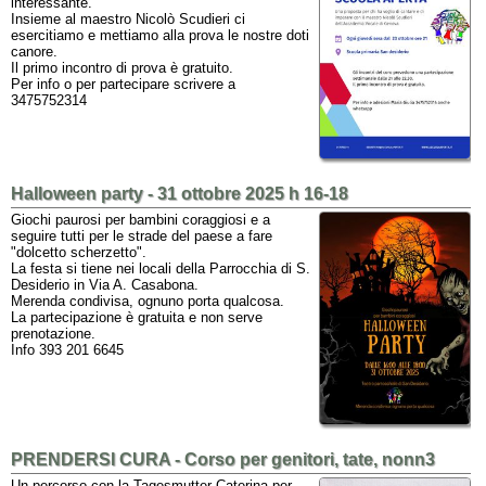
interessante.
Insieme al maestro Nicolò Scudieri ci
esercitiamo e mettiamo alla prova le nostre doti
canore.
Il primo incontro di prova è gratuito.
Per info o per partecipare scrivere a
3475752314
Halloween party - 31 ottobre 2025 h 16-18
Giochi paurosi per bambini coraggiosi e a
seguire tutti per le strade del paese a fare
"dolcetto scherzetto".
La festa si tiene nei locali della Parrocchia di S.
Desiderio in Via A. Casabona.
Merenda condivisa, ognuno porta qualcosa.
La partecipazione è gratuita e non serve
prenotazione.
Info 393 201 6645
PRENDERSI CURA - Corso per genitori, tate, nonn3
Un percorso con la Tagesmutter Caterina per