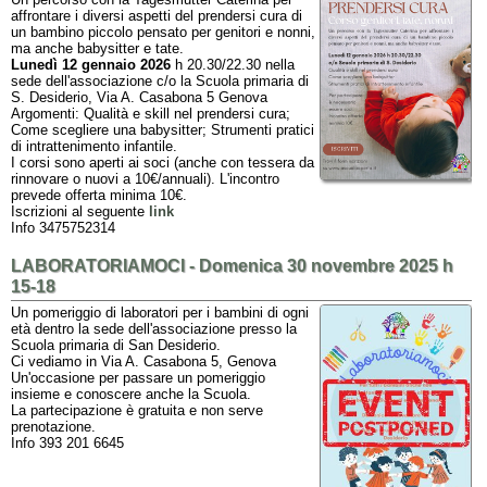
affrontare i diversi aspetti del prendersi cura di
un bambino piccolo pensato per genitori e nonni,
ma anche babysitter e tate.
Lunedì 12 gennaio 2026
h 20.30/22.30 nella
sede dell'associazione c/o la Scuola primaria di
S. Desiderio, Via A. Casabona 5 Genova
Argomenti: Qualità e skill nel prendersi cura;
Come scegliere una babysitter; Strumenti pratici
di intrattenimento infantile.
I corsi sono aperti ai soci (anche con tessera da
rinnovare o nuovi a 10€/annuali). L'incontro
prevede offerta minima 10€.
Iscrizioni al seguente
link
Info 3475752314
LABORATORIAMOCI - Domenica 30 novembre 2025 h
15-18
Un pomeriggio di laboratori per i bambini di ogni
età dentro la sede dell'associazione presso la
Scuola primaria di San Desiderio.
Ci vediamo in Via A. Casabona 5, Genova
Un'occasione per passare un pomeriggio
insieme e conoscere anche la Scuola.
La partecipazione è gratuita e non serve
prenotazione.
Info 393 201 6645