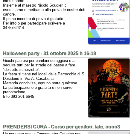
interessante.
Insieme al maestro Nicolò Scudieri ci
esercitiamo e mettiamo alla prova le nostre doti
canore.
Il primo incontro di prova è gratuito.
Per info o per partecipare scrivere a
3475752314
Halloween party - 31 ottobre 2025 h 16-18
Giochi paurosi per bambini coraggiosi e a
seguire tutti per le strade del paese a fare
"dolcetto scherzetto".
La festa si tiene nei locali della Parrocchia di S.
Desiderio in Via A. Casabona.
Merenda condivisa, ognuno porta qualcosa.
La partecipazione è gratuita e non serve
prenotazione.
Info 393 201 6645
PRENDERSI CURA - Corso per genitori, tate, nonn3
Un percorso con la Tagesmutter Caterina per